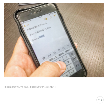
美容業界について
(
60
)
美容師独立する前に
(
81
)