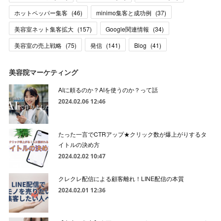
ホットペッパー集客
(
46
)
minimo集客と成功例
(
37
)
美容室ネット集客拡大
(
157
)
Google関連情報
(
34
)
美容室の売上戦略
(
75
)
発信
(
141
)
Blog
(
41
)
美容院マーケティング
AIに頼るのか？AIを使うのか？って話
2024.02.06 12:46
たった一言でCTRアップ★クリック数が爆上がりするタ
イトルの決め方
2024.02.02 10:47
クレクレ配信による顧客離れ！LINE配信の本質
2024.02.01 12:36