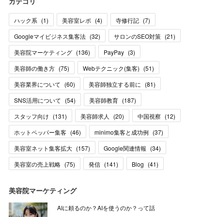
カテゴリ
ハック系
(
1
)
美容室レポ
(
4
)
寺修行記
(
7
)
Googleマイビジネス集客法
(
32
)
サロンのSEO対策
(
21
)
美容院マーケティング
(
136
)
PayPay
(
3
)
美容師の働き方
(
75
)
Webテクニック(集客)
(
51
)
美容業界について
(
60
)
美容師独立する前に
(
81
)
SNS活用について
(
54
)
美容師教育
(
187
)
スタッフ向け
(
131
)
美容師求人
(
20
)
中国視察
(
12
)
ホットペッパー集客
(
46
)
minimo集客と成功例
(
37
)
美容室ネット集客拡大
(
157
)
Google関連情報
(
34
)
美容室の売上戦略
(
75
)
発信
(
141
)
Blog
(
41
)
美容院マーケティング
AIに頼るのか？AIを使うのか？って話