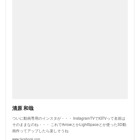
清原 和哉
ついに動画専用のインスタが・・・ InstagramTVでIGTVって名前は
そのままなのね・・・ これでArrowとかLightSpaceとか使った3D動
画作ってアップしたら楽しそうね
www.facebook.com