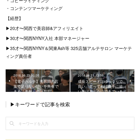
・コピーライティング
・コンテンツマーケティング
【経歴】
▶︎20才〜関西で美容師&アフィリエイト
▶︎30才〜関西NYNY入社 本部マネージャー
▶︎35才〜関西NYNY＆関東Ash等 325店舗アルテサロン マーケテ
ィング責任者
2018.06.23 00:05
2018.06.21 13:56
【電子カルテ】美容師の言
成長スピードはゆっくりで
葉で足りない想いを共有で
良い。走ってれば勝手に追
きる『美歴』のはなし
い抜けるようにできている
▶キーワードで記事を検索