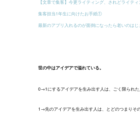
【文章で集客】今更ライティング、されどライティ
集客担当1年生に向けたお手紙①
最新のアプリ入れるのが面倒になったら老いのはじ
世の中はアイデアで溢れている。
0→1にするアイデアを生み出す人は、ごく限られ
1→先のアイデアを生み出す人は、とどのつまりそ