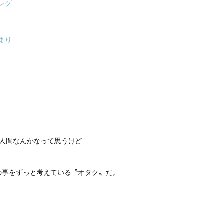
ング
まり
た人間なんかなって思うけど
の事をずっと考えている〝オタク〟だ。