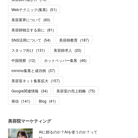
Webテクニック(集客)
(
51
)
美容業界について
(
60
)
美容師独立する前に
(
81
)
SNS活用について
(
54
)
美容師教育
(
187
)
スタッフ向け
(
131
)
美容師求人
(
20
)
中国視察
(
12
)
ホットペッパー集客
(
46
)
minimo集客と成功例
(
37
)
美容室ネット集客拡大
(
157
)
Google関連情報
(
34
)
美容室の売上戦略
(
75
)
発信
(
141
)
Blog
(
41
)
美容院マーケティング
AIに頼るのか？AIを使うのか？って