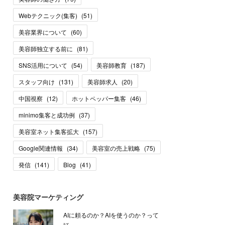
Webテクニック(集客)
(
51
)
美容業界について
(
60
)
美容師独立する前に
(
81
)
SNS活用について
(
54
)
美容師教育
(
187
)
スタッフ向け
(
131
)
美容師求人
(
20
)
中国視察
(
12
)
ホットペッパー集客
(
46
)
minimo集客と成功例
(
37
)
美容室ネット集客拡大
(
157
)
Google関連情報
(
34
)
美容室の売上戦略
(
75
)
発信
(
141
)
Blog
(
41
)
美容院マーケティング
AIに頼るのか？AIを使うのか？って