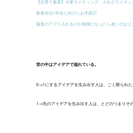
【文章で集客】今更ライティング、されどライティ
集客担当1年生に向けたお手紙①
最新のアプリ入れるのが面倒になったら老いのはじ
世の中はアイデアで溢れている。
0→1にするアイデアを生み出す人は、ごく限られ
1→先のアイデアを生み出す人は、とどのつまりそ