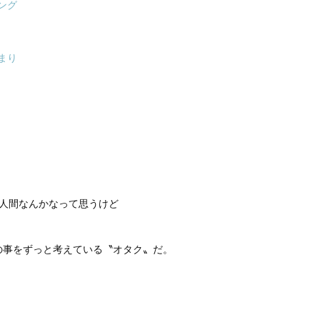
ング
まり
た人間なんかなって思うけど
の事をずっと考えている〝オタク〟だ。