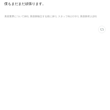
僕もまだまだ頑張ります。
美容業界について
(
60
)
美容師独立する前に
(
81
)
スタッフ向け
(
131
)
美容師求人
(
20
)