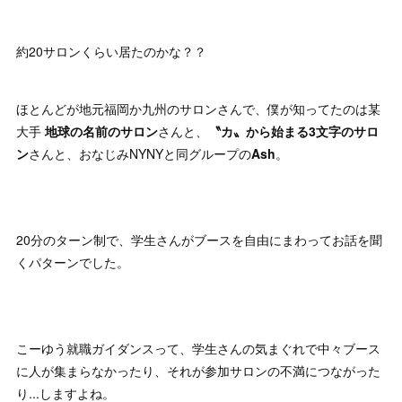
約20サロンくらい居たのかな？？
ほとんどが地元福岡か九州のサロンさんで、僕が知ってたのは某
大手
地球の名前のサロン
さんと、
〝カ〟から始まる3文字のサロ
ン
さんと、おなじみNYNYと同グループの
Ash
。
20分のターン制で、学生さんがブースを自由にまわってお話を聞
くパターンでした。
こーゆう就職ガイダンスって、学生さんの気まぐれで中々ブース
に人が集まらなかったり、それが参加サロンの不満につながった
り...しますよね。