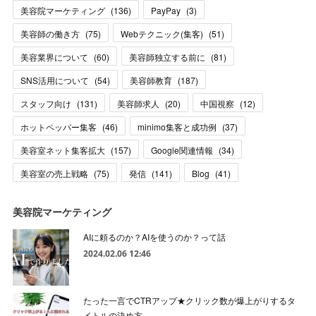
美容院マーケティング
(
136
)
PayPay
(
3
)
美容師の働き方
(
75
)
Webテクニック(集客)
(
51
)
美容業界について
(
60
)
美容師独立する前に
(
81
)
SNS活用について
(
54
)
美容師教育
(
187
)
スタッフ向け
(
131
)
美容師求人
(
20
)
中国視察
(
12
)
ホットペッパー集客
(
46
)
minimo集客と成功例
(
37
)
美容室ネット集客拡大
(
157
)
Google関連情報
(
34
)
美容室の売上戦略
(
75
)
発信
(
141
)
Blog
(
41
)
美容院マーケティング
AIに頼るのか？AIを使うのか？って話
2024.02.06 12:46
たった一言でCTRアップ★クリック数が爆上がりするタ
イトルの決め方