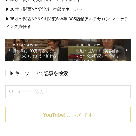
▶︎30才〜関西NYNY入社 本部マネージャー
▶︎35才〜関西NYNY＆関東Ash等 325店舗アルテサロン マーケテ
ィング責任者
2018.07.04 22:40
2018.07.03 00:21
目の前に100万円落ちてた
北九州に訪問！『美容師さ
ら、あなたは拾う？拾わな
んとの交換日記』の全貌を
い？
聞いてきた
▶キーワードで記事を検索
YouTubeはこちらです