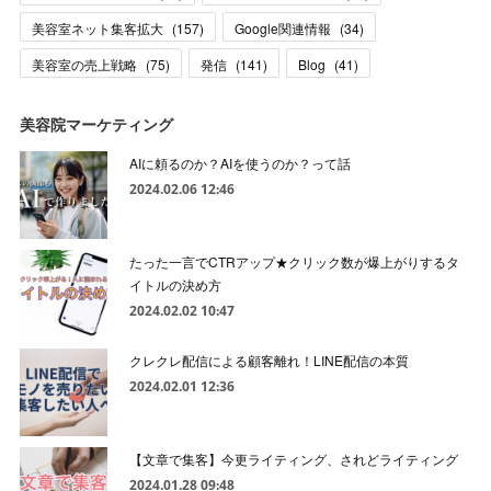
美容室ネット集客拡大
(
157
)
Google関連情報
(
34
)
美容室の売上戦略
(
75
)
発信
(
141
)
Blog
(
41
)
美容院マーケティング
AIに頼るのか？AIを使うのか？って話
2024.02.06 12:46
たった一言でCTRアップ★クリック数が爆上がりするタ
イトルの決め方
2024.02.02 10:47
クレクレ配信による顧客離れ！LINE配信の本質
2024.02.01 12:36
【文章で集客】今更ライティング、されどライティング
2024.01.28 09:48