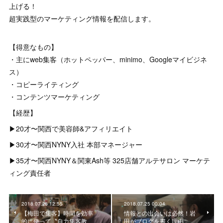
上げる！
超実践型のマーケティング情報を配信します。
【得意なもの】
・主にweb集客（ホットペッパー、minimo、Googleマイビジネ
ス）
・コピーライティング
・コンテンツマーケティング
【経歴】
▶︎20才〜関西で美容師&アフィリエイト
▶︎30才〜関西NYNY入社 本部マネージャー
▶︎35才〜関西NYNY＆関東Ash等 325店舗アルテサロン マーケテ
ィング責任者
2018.07.26 12:55
2018.07.25 00:04
【梅田で集客】時間を効率
情報との出会いは必然！岩
的に使って〝自力集客教
田がブログを書く理由