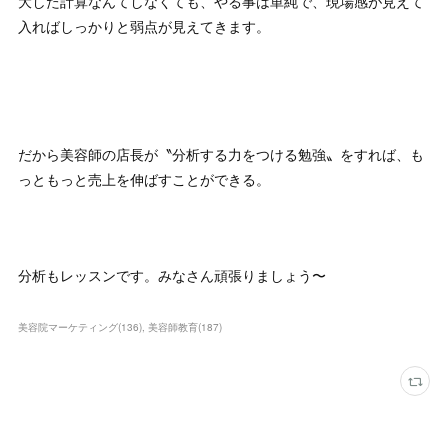
大した計算なんてしなくても、やる事は単純で、現場感が見えて
入ればしっかりと弱点が見えてきます。
だから美容師の店長が〝分析する力をつける勉強〟をすれば、も
っともっと売上を伸ばすことができる。
分析もレッスンです。みなさん頑張りましょう〜
美容院マーケティング
(
136
)
美容師教育
(
187
)