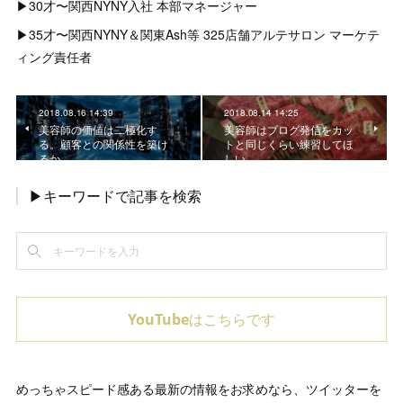
▶︎30才〜関西NYNY入社 本部マネージャー
▶︎35才〜関西NYNY＆関東Ash等 325店舗アルテサロン マーケテ
ィング責任者
2018.08.16 14:39
2018.08.14 14:25
美容師の価値は二極化す
美容師はブログ発信をカッ
る。顧客との関係性を築け
トと同じくらい練習してほ
るか
しい
▶キーワードで記事を検索
YouTubeはこちらです
めっちゃスピード感ある最新の情報をお求めなら、ツイッターを