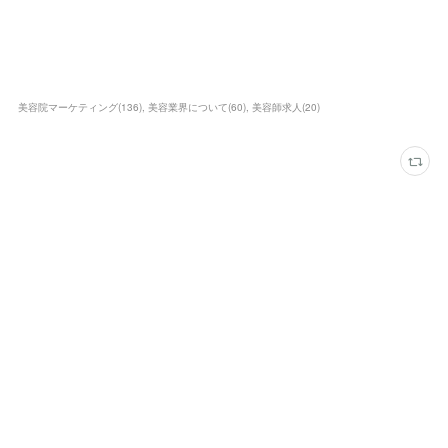
美容院マーケティング
(
136
)
美容業界について
(
60
)
美容師求人
(
20
)