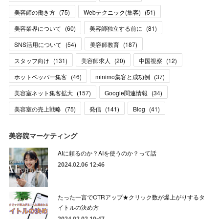
美容師の働き方
(
75
)
Webテクニック(集客)
(
51
)
美容業界について
(
60
)
美容師独立する前に
(
81
)
SNS活用について
(
54
)
美容師教育
(
187
)
スタッフ向け
(
131
)
美容師求人
(
20
)
中国視察
(
12
)
ホットペッパー集客
(
46
)
minimo集客と成功例
(
37
)
美容室ネット集客拡大
(
157
)
Google関連情報
(
34
)
美容室の売上戦略
(
75
)
発信
(
141
)
Blog
(
41
)
美容院マーケティング
AIに頼るのか？AIを使うのか？って話
2024.02.06 12:46
たった一言でCTRアップ★クリック数が爆上がりするタ
イトルの決め方
2024.02.02 10:47