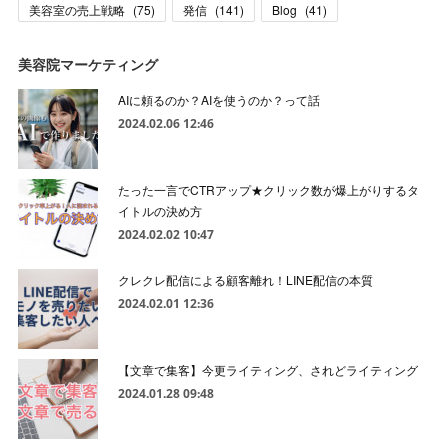
美容室の売上戦略
(
75
)
発信
(
141
)
Blog
(
41
)
美容院マーケティング
AIに頼るのか？AIを使うのか？って話
2024.02.06 12:46
たった一言でCTRアップ★クリック数が爆上がりするタ
イトルの決め方
2024.02.02 10:47
クレクレ配信による顧客離れ！LINE配信の本質
2024.02.01 12:36
【文章で集客】今更ライティング、されどライティング
2024.01.28 09:48