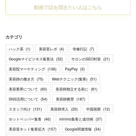
動画で話を聞きたい人はこちら
カテゴリ
ハック系
(
1
)
美容室レポ
(
4
)
寺修行記
(
7
)
Googleマイビジネス集客法
(
32
)
サロンのSEO対策
(
21
)
美容院マーケティング
(
136
)
PayPay
(
3
)
美容師の働き方
(
75
)
Webテクニック(集客)
(
51
)
美容業界について
(
60
)
美容師独立する前に
(
81
)
SNS活用について
(
54
)
美容師教育
(
187
)
スタッフ向け
(
131
)
美容師求人
(
20
)
中国視察
(
12
)
ホットペッパー集客
(
46
)
minimo集客と成功例
(
37
)
美容室ネット集客拡大
(
157
)
Google関連情報
(
34
)