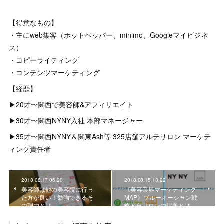
【得意なもの】
・主にweb集客（ホットペッパー、minimo、Googleマイビジネ
ス）
・コピーライティング
・コンテンツマーケティング
【経歴】
▶︎20才〜関西で美容師&アフィリエイト
▶︎30才〜関西NYNY入社 本部マネージャー
▶︎35才〜関西NYNY＆関東Ash等 325店舗アルテサロン マーケテ
ィング責任者
2018.08.17 06:20
2018.08.15 13:22
美容師は他の美容院に行っ
《美容業界マーケティング
た方が良い！勉強できるそ
MAP》ブルーオーシャン戦
の理由とは
略と自サロンの課題とは