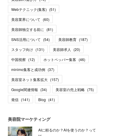
Webテクニック(集客)
(
51
)
美容業界について
(
60
)
美容師独立する前に
(
81
)
SNS活用について
(
54
)
美容師教育
(
187
)
スタッフ向け
(
131
)
美容師求人
(
20
)
中国視察
(
12
)
ホットペッパー集客
(
46
)
minimo集客と成功例
(
37
)
美容室ネット集客拡大
(
157
)
Google関連情報
(
34
)
美容室の売上戦略
(
75
)
発信
(
141
)
Blog
(
41
)
美容院マーケティング
AIに頼るのか？AIを使うのか？って