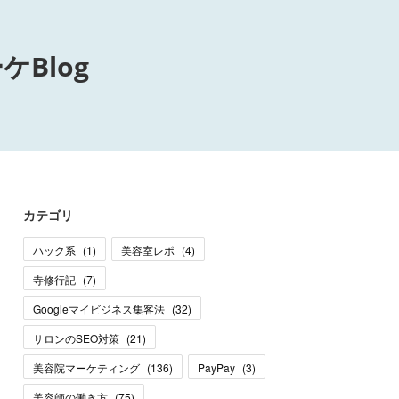
Blog
カテゴリ
ハック系
(
1
)
美容室レポ
(
4
)
寺修行記
(
7
)
Googleマイビジネス集客法
(
32
)
サロンのSEO対策
(
21
)
美容院マーケティング
(
136
)
PayPay
(
3
)
美容師の働き方
(
75
)