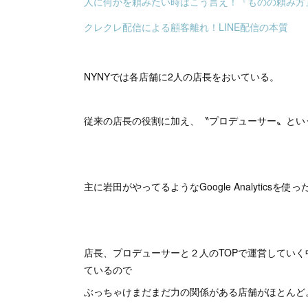
人に何かを頼みたい時はこう言え！『ものの頼み方』
クレクレ配信による顧客離れ！LINE配信の本質
NYNYでは各店舗に2人の店長をおいている。
従来の店長の役割に加え、〝プロデューサー〟という
主に岩田がやってるようなGoogle Analytic
店長、プロデューサーと２人のTOPで運営してい
ているので
ぶっちゃけまだまだ力の関係がある店舗がほとんど