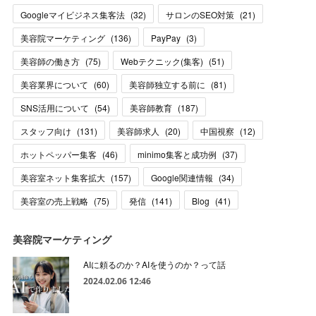
Googleマイビジネス集客法
(
32
)
サロンのSEO対策
(
21
)
美容院マーケティング
(
136
)
PayPay
(
3
)
美容師の働き方
(
75
)
Webテクニック(集客)
(
51
)
美容業界について
(
60
)
美容師独立する前に
(
81
)
SNS活用について
(
54
)
美容師教育
(
187
)
スタッフ向け
(
131
)
美容師求人
(
20
)
中国視察
(
12
)
ホットペッパー集客
(
46
)
minimo集客と成功例
(
37
)
美容室ネット集客拡大
(
157
)
Google関連情報
(
34
)
美容室の売上戦略
(
75
)
発信
(
141
)
Blog
(
41
)
美容院マーケティング
AIに頼るのか？AIを使うのか？って話
2024.02.06 12:46