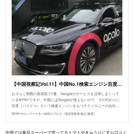
【中国視察記Vol.11】中国No.1検索エンジン百度(バイドゥ)とGoogleの違いは『信頼度』
おそらく関西の美容院で1番、Googleのサービスを活用しまくって
いるNYNYですが、中国にはGoogleが使えないので、その代わりに
百度（バイドゥ）という検索エンジンをもつテクノロジーの会社…
NYNYサロンマーケター岩田のブログ《美容室集客/独立/教育》
中国では食品スーパーで売ってるトマトやきゅうりにすら口コミ