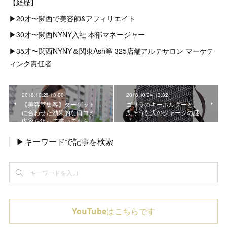
【経歴】
▶︎20才〜関西で美容師&アフィリエイト
▶︎30才〜関西NYNY入社 本部マネージャー
▶︎35才〜関西NYNY＆関東Ash等 325店舗アルテサロン マーケテ
ィング責任者
2018.10.26 13:00
2018.10.24 13:32
【美容室集客】ターゲット
ゴリラのキーホルダーと、
に合わせた効果的な口コミ
悪そうな犬のジャージの謎
内容を狙って書いてもら…
▶キーワードで記事を検索
YouTubeはこちらです