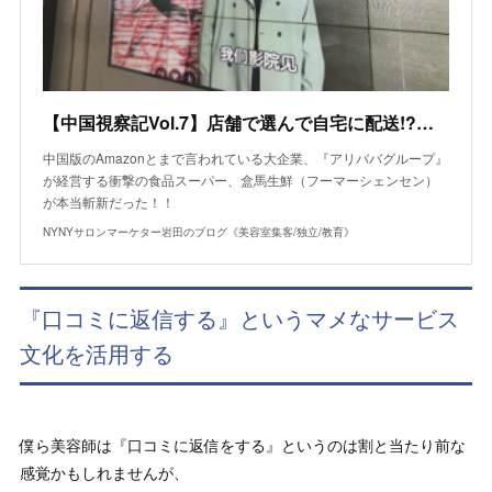
【中国視察記Vol.7】店舗で選んで自宅に配送!?リアル店舗の常識を打ち破る、食品スーパー『盒馬生鮮（フーマーシェンセン）』
中国版のAmazonとまで言われている大企業、『アリババグループ』
が経営する衝撃の食品スーパー、盒馬生鮮（フーマーシェンセン）
が本当斬新だった！！
NYNYサロンマーケター岩田のブログ《美容室集客/独立/教育》
『口コミに返信する』というマメなサービス
文化を活用する
僕ら美容師は『口コミに返信をする』というのは割と当たり前な
感覚かもしれませんが、