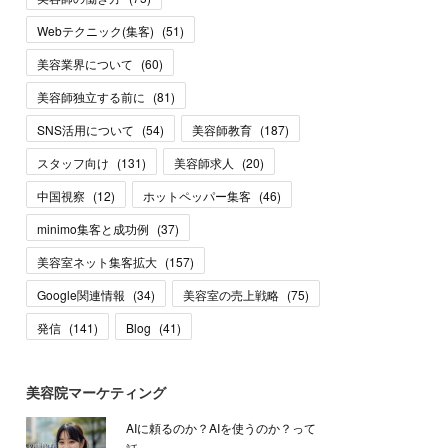
Webテクニック(集客)
(
51
)
美容業界について
(
60
)
美容師独立する前に
(
81
)
SNS活用について
(
54
)
美容師教育
(
187
)
スタッフ向け
(
131
)
美容師求人
(
20
)
中国視察
(
12
)
ホットペッパー集客
(
46
)
minimo集客と成功例
(
37
)
美容室ネット集客拡大
(
157
)
Google関連情報
(
34
)
美容室の売上戦略
(
75
)
発信
(
141
)
Blog
(
41
)
美容院マーケティング
AIに頼るのか？AIを使うのか？って