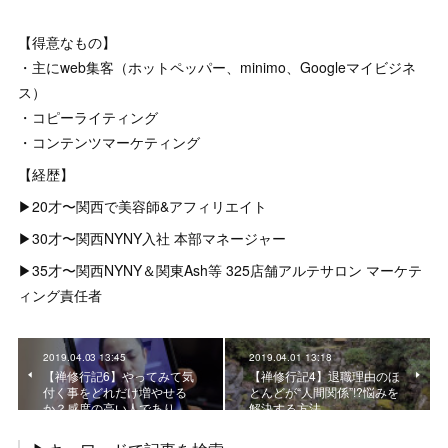
【得意なもの】
・主にweb集客（ホットペッパー、minimo、Googleマイビジネ
ス）
・コピーライティング
・コンテンツマーケティング
【経歴】
▶︎20才〜関西で美容師&アフィリエイト
▶︎30才〜関西NYNY入社 本部マネージャー
▶︎35才〜関西NYNY＆関東Ash等 325店舗アルテサロン マーケテ
ィング責任者
2019.04.03 13:45
2019.04.01 13:18
【禅修行記6】やってみて気
【禅修行記4】退職理由のほ
付く事をどれだけ増やせる
とんどが“人間関係”!?悩みを
か？感度の高い人であり…
解決する方法