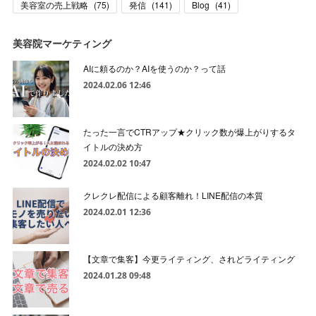
美容室の売上戦略
(
75
)
発信
(
141
)
Blog
(
41
)
美容院マーケティング
AIに頼るのか？AIを使うのか？って話
2024.02.06 12:46
たった一言でCTRアップ★クリック数が爆上がりするタ
イトルの決め方
2024.02.02 10:47
クレクレ配信による顧客離れ！LINE配信の本質
2024.02.01 12:36
【文章で集客】今更ライティング、されどライティング
2024.01.28 09:48