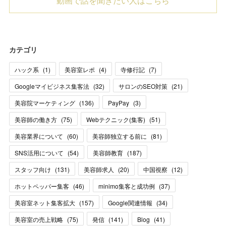
動画で話を聞きたい人はこちら
カテゴリ
ハック系
(
1
)
美容室レポ
(
4
)
寺修行記
(
7
)
Googleマイビジネス集客法
(
32
)
サロンのSEO対策
(
21
)
美容院マーケティング
(
136
)
PayPay
(
3
)
美容師の働き方
(
75
)
Webテクニック(集客)
(
51
)
美容業界について
(
60
)
美容師独立する前に
(
81
)
SNS活用について
(
54
)
美容師教育
(
187
)
スタッフ向け
(
131
)
美容師求人
(
20
)
中国視察
(
12
)
ホットペッパー集客
(
46
)
minimo集客と成功例
(
37
)
美容室ネット集客拡大
(
157
)
Google関連情報
(
34
)
美容室の売上戦略
(
75
)
発信
(
141
)
Blog
(
41
)