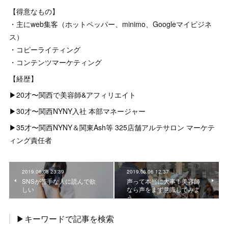
【得意なもの】
・主にweb集客（ホットペッパー、minimo、Googleマイビジネ
ス）
・コピーライティング
・コンテンツマーケティング
【経歴】
▶︎20才〜関西で美容師&アフィリエイト
▶︎30才〜関西NYNY入社 本部マネージャー
▶︎35才〜関西NYNY＆関東Ash等 325店舗アルテサロン マーケテ
ィング責任者
2019.06.08 23:39
2019.06.06 12:37
SNSが苦手な人に読んで欲
声って本当に大事！美容師
しい
なら声をまず意識してみよ
う
▶キーワードで記事を検索