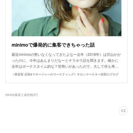
minimoで爆発的に集客できちゃった話
最近minimoの勢いなくなってきたよなー去年（2018年）は沢山かか
ったのに、今年はあんまりだなーとチラホラ話を聞きます。確かに
去年はボーナスタイム的な？笑勢いがあったので、大して何も考…
《美容室 店長&マネージャーのマーケティング》サロンマーケター岩田のブログ
minimo集客と成功例
(
37
)