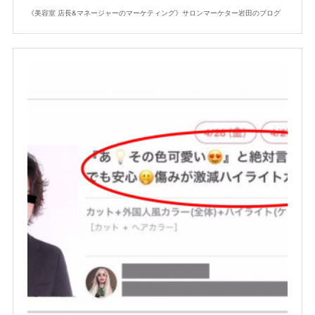
《美容室 店長&マネージャーのマーケティング》サロンマーケター岩田のブログ