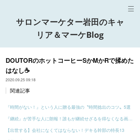
サロンマーケター岩田のキャ
リア＆マーケBlog
DOUTORのホットコーヒーSかMかRで揉めた
はなし☕️
2020.09.25 09:18
関連記事
『時間がない！』という人に贈る最強の〝時間捻出のコツ〟5選
『継続』が苦手な人に朗報！誰もが継続せざるを得なくなる画期的な〝裏ワザ〟
【出世する】会社になくてはならない！デキる幹部の特長13