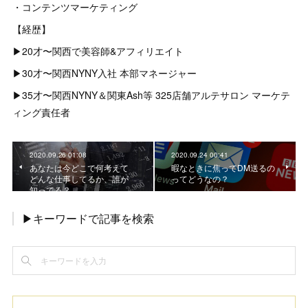
・コンテンツマーケティング
【経歴】
▶︎20才〜関西で美容師&アフィリエイト
▶︎30才〜関西NYNY入社 本部マネージャー
▶︎35才〜関西NYNY＆関東Ash等 325店舗アルテサロン マーケテ
ィング責任者
2020.09.26 01:08
2020.09.24 00:41
あなたは今どこで何考えて
暇なときに焦ってDM送るの
どんな仕事してるか、誰が
ってどうなの？
知ってる？
▶キーワードで記事を検索