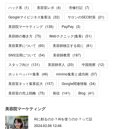
ハック系
(
1
)
美容室レポ
(
4
)
寺修行記
(
7
)
Googleマイビジネス集客法
(
32
)
サロンのSEO対策
(
21
)
美容院マーケティング
(
136
)
PayPay
(
3
)
美容師の働き方
(
75
)
Webテクニック(集客)
(
51
)
美容業界について
(
60
)
美容師独立する前に
(
81
)
SNS活用について
(
54
)
美容師教育
(
187
)
スタッフ向け
(
131
)
美容師求人
(
20
)
中国視察
(
12
)
ホットペッパー集客
(
46
)
minimo集客と成功例
(
37
)
美容室ネット集客拡大
(
157
)
Google関連情報
(
34
)
美容室の売上戦略
(
75
)
発信
(
141
)
Blog
(
41
)
美容院マーケティング
AIに頼るのか？AIを使うのか？って話
2024.02.06 12:46