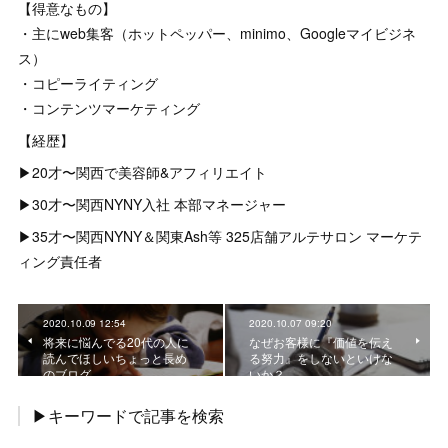
【得意なもの】
・主にweb集客（ホットペッパー、minimo、Googleマイビジネ
ス）
・コピーライティング
・コンテンツマーケティング
【経歴】
▶︎20才〜関西で美容師&アフィリエイト
▶︎30才〜関西NYNY入社 本部マネージャー
▶︎35才〜関西NYNY＆関東Ash等 325店舗アルテサロン マーケテ
ィング責任者
2020.10.09 12:54
2020.10.07 09:20
将来に悩んでる20代の人に
なぜお客様に『価値を伝え
読んでほしいちょっと長め
る努力』をしないといけな
のブログ
いか？
▶キーワードで記事を検索