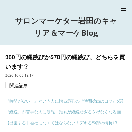
サロンマーケター岩田のキャ
リア＆マーケBlog
360円の縄跳びか570円の縄跳び、どちらを買
います？
2020.10.08 12:17
関連記事
『時間がない！』という人に贈る最強の〝時間捻出のコツ〟5選
『継続』が苦手な人に朗報！誰もが継続せざるを得なくなる画期的な〝裏ワザ〟
【出世する】会社になくてはならない！デキる幹部の特長13