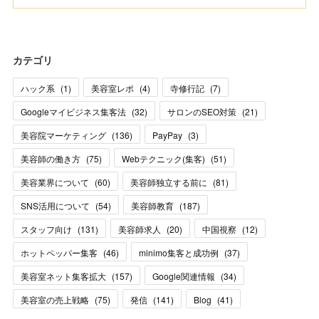
カテゴリ
ハック系
(
1
)
美容室レポ
(
4
)
寺修行記
(
7
)
Googleマイビジネス集客法
(
32
)
サロンのSEO対策
(
21
)
美容院マーケティング
(
136
)
PayPay
(
3
)
美容師の働き方
(
75
)
Webテクニック(集客)
(
51
)
美容業界について
(
60
)
美容師独立する前に
(
81
)
SNS活用について
(
54
)
美容師教育
(
187
)
スタッフ向け
(
131
)
美容師求人
(
20
)
中国視察
(
12
)
ホットペッパー集客
(
46
)
minimo集客と成功例
(
37
)
美容室ネット集客拡大
(
157
)
Google関連情報
(
34
)
美容室の売上戦略
(
75
)
発信
(
141
)
Blog
(
41
)