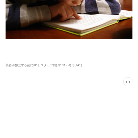
美容師独立する前に
(
81
)
スタッフ向け
(
131
)
発信
(
141
)