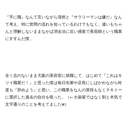
『手に職』なんて言いながら漠然と『サラリーマンは嫌だ』なん
て考え、特に世間の流れを知っているわけでもなく、違いもちゃ
んと理解しないままなかば消去法に近い感覚で美容師という職業
にすすんだ僕。
全く志のないまま大阪の美容室に就職して、はじめて『これはキ
ツイ職業だ！』と思った僕は毎日先輩や店長にしばかれながら何
度も『辞めよう』と思い、この職業をなんの算段もなくテキトー
に選択した過去の自分を呪った。（←大袈裟ではなく割と本気で
文字通りのことを考えてましたw）