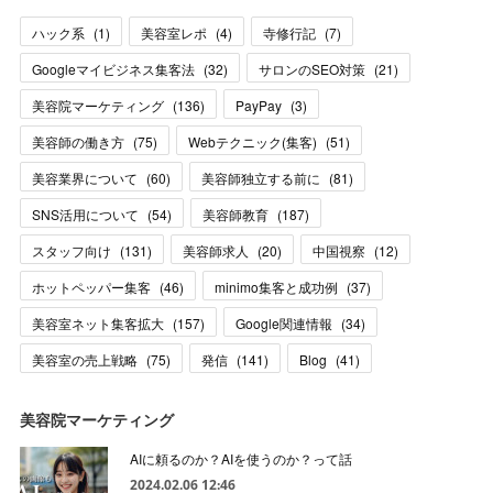
ハック系
(
1
)
美容室レポ
(
4
)
寺修行記
(
7
)
Googleマイビジネス集客法
(
32
)
サロンのSEO対策
(
21
)
美容院マーケティング
(
136
)
PayPay
(
3
)
美容師の働き方
(
75
)
Webテクニック(集客)
(
51
)
美容業界について
(
60
)
美容師独立する前に
(
81
)
SNS活用について
(
54
)
美容師教育
(
187
)
スタッフ向け
(
131
)
美容師求人
(
20
)
中国視察
(
12
)
ホットペッパー集客
(
46
)
minimo集客と成功例
(
37
)
美容室ネット集客拡大
(
157
)
Google関連情報
(
34
)
美容室の売上戦略
(
75
)
発信
(
141
)
Blog
(
41
)
美容院マーケティング
AIに頼るのか？AIを使うのか？って話
2024.02.06 12:46