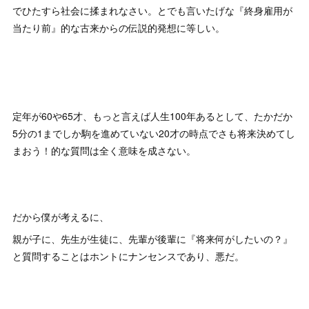
でひたすら社会に揉まれなさい。とでも言いたげな『終身雇用が
当たり前』的な古来からの伝説的発想に等しい。
定年が60や65才、もっと言えば人生100年あるとして、たかだか
5分の1までしか駒を進めていない20才の時点でさも将来決めてし
まおう！的な質問は全く意味を成さない。
だから僕が考えるに、
親が子に、先生が生徒に、先輩が後輩に『将来何がしたいの？』
と質問することはホントにナンセンスであり、悪だ。