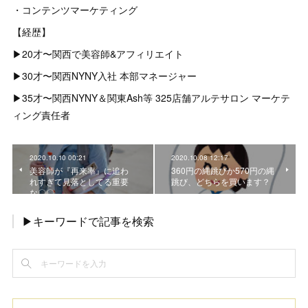
・コンテンツマーケティング
【経歴】
▶︎20才〜関西で美容師&アフィリエイト
▶︎30才〜関西NYNY入社 本部マネージャー
▶︎35才〜関西NYNY＆関東Ash等 325店舗アルテサロン マーケテ
ィング責任者
2020.10.10 00:21
2020.10.08 12:17
美容師が『再来率』に追わ
360円の縄跳びか570円の縄
れすぎて見落としてる重要
跳び、どちらを買います？
な〇〇
▶キーワードで記事を検索