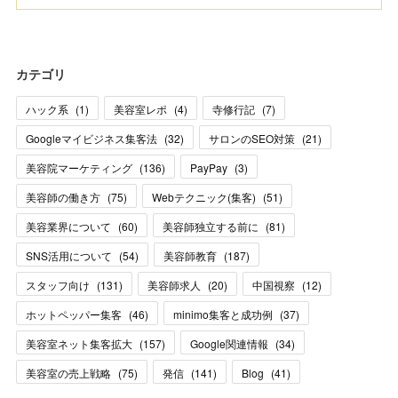
カテゴリ
ハック系
(
1
)
美容室レポ
(
4
)
寺修行記
(
7
)
Googleマイビジネス集客法
(
32
)
サロンのSEO対策
(
21
)
美容院マーケティング
(
136
)
PayPay
(
3
)
美容師の働き方
(
75
)
Webテクニック(集客)
(
51
)
美容業界について
(
60
)
美容師独立する前に
(
81
)
SNS活用について
(
54
)
美容師教育
(
187
)
スタッフ向け
(
131
)
美容師求人
(
20
)
中国視察
(
12
)
ホットペッパー集客
(
46
)
minimo集客と成功例
(
37
)
美容室ネット集客拡大
(
157
)
Google関連情報
(
34
)
美容室の売上戦略
(
75
)
発信
(
141
)
Blog
(
41
)