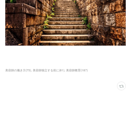
美容師の働き方
(
75
)
美容師独立する前に
(
81
)
美容師教育
(
187
)