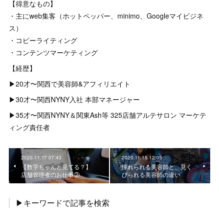
【得意なもの】
・主にweb集客（ホットペッパー、minimo、Googleマイビジネ
ス）
・コピーライティング
・コンテンツマーケティング
【経歴】
▶︎20才〜関西で美容師&アフィリエイト
▶︎30才〜関西NYNY入社 本部マネージャー
▶︎35才〜関西NYNY＆関東Ash等 325店舗アルテサロン マーケテ
ィング責任者
2020.11.17 07:43
2020.11.15 12:05
【数字ちゃんと見てる？】
憧れられる美容師と、見く
店舗管理者のお仕事②
びられる美容師の違い
▶キーワードで記事を検索