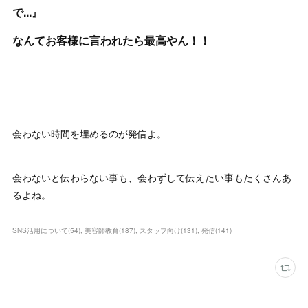
で...』
なんてお客様に言われたら最高やん！！
会わない時間を埋めるのが発信よ。
会わないと伝わらない事も、会わずして伝えたい事もたくさんあ
るよね。
SNS活用について
(
54
)
美容師教育
(
187
)
スタッフ向け
(
131
)
発信
(
141
)