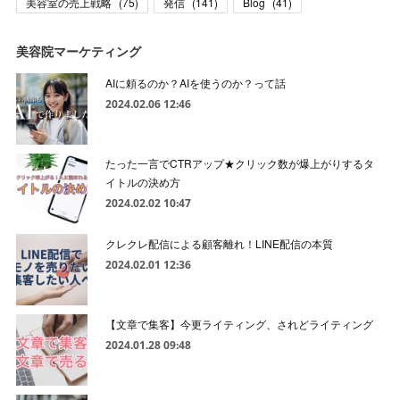
美容室の売上戦略
(
75
)
発信
(
141
)
Blog
(
41
)
美容院マーケティング
AIに頼るのか？AIを使うのか？って話
2024.02.06 12:46
たった一言でCTRアップ★クリック数が爆上がりするタ
イトルの決め方
2024.02.02 10:47
クレクレ配信による顧客離れ！LINE配信の本質
2024.02.01 12:36
【文章で集客】今更ライティング、されどライティング
2024.01.28 09:48