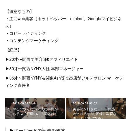
【得意なもの】
・主にweb集客（ホットペッパー、minimo、Googleマイビジネ
ス）
・コピーライティング
・コンテンツマーケティング
【経歴】
▶︎20才〜関西で美容師&アフィリエイト
▶︎30才〜関西NYNY入社 本部マネージャー
▶︎35才〜関西NYNY＆関東Ash等 325店舗アルテサロン マーケテ
ィング責任者
2018.06.05 01:41
2018.06.04 00:02
やるorやらない？成功事例か
美容師が好きなワードに惑
ら学ぶ〝行動力〟の源とは
わされるな!!お客様に親切な
本当の『SEO対策』
▶キーワードで記事を検索