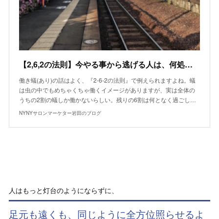
【2,6,2の法則】今やる事から逃げる人は、何処に行っても何もしない
働き蟻(あり)の話はよく、『2-6-2の法則』で例えられますよね。蟻
は虫の中でもめちゃくちゃ働くイメージがありますが、実は全体の
うちの2割の蟻しか働かないらしい。残りの6割は何となく過ごし…
NYNYサロンマーケター岩田のブログ
人はもっと灯台のようにならずに、
足元も遠くも、同じように全方位照らせるよ