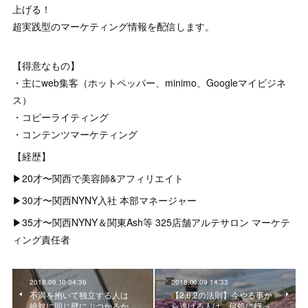
上げる！
超実践型のマーケティング情報を配信します。
【得意なもの】
・主にweb集客（ホットペッパー、minimo、Googleマイビジネ
ス）
・コピーライティング
・コンテンツマーケティング
【経歴】
▶︎20才〜関西で美容師&アフィリエイト
▶︎30才〜関西NYNY入社 本部マネージャー
▶︎35才〜関西NYNY＆関東Ash等 325店舗アルテサロン マーケテ
ィング責任者
2018.06.10 04:36
2018.06.09 14:33
不満を抱いて独立する人は
【2,6,2の法則】今やる事か
絶対に同じ壁にぶつかるか
ら逃げる人は、何処に行っ