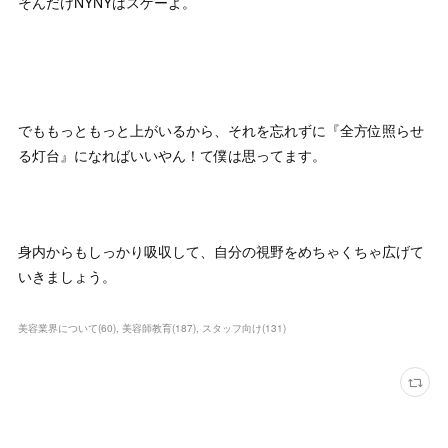
そんだけNYNYはスゲーよ。
でももっともっと上がいるから、それを忘れずに『全方位照らせ
る灯台』になればいいやん！て僕は思ってます。
身内からもしっかり吸収して、自分の視野をめちゃくちゃ広げて
いきましょう。
美容業界について
(
60
)
美容師教育
(
187
)
スタッフ向け
(
131
)