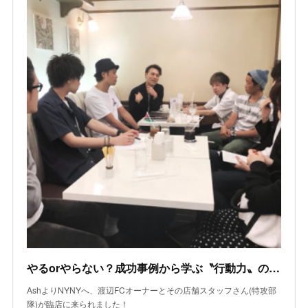
やるorやらない？成功事例から学ぶ〝行動力〟の源とは
AshよりNYNYへ、渡辺FCオーナーとその店舗スタッフさん(特攻部
隊)が臨店に来られました！