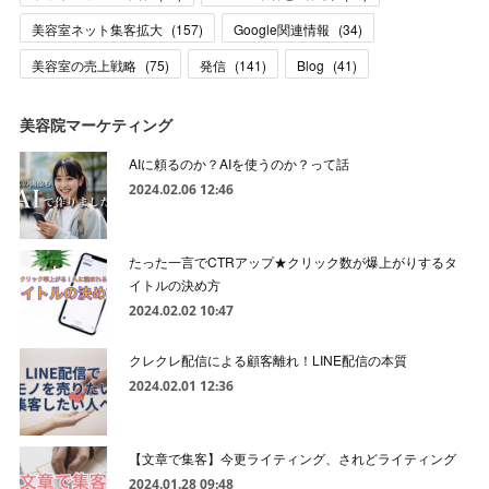
美容室ネット集客拡大
(
157
)
Google関連情報
(
34
)
美容室の売上戦略
(
75
)
発信
(
141
)
Blog
(
41
)
美容院マーケティング
AIに頼るのか？AIを使うのか？って話
2024.02.06 12:46
たった一言でCTRアップ★クリック数が爆上がりするタ
イトルの決め方
2024.02.02 10:47
クレクレ配信による顧客離れ！LINE配信の本質
2024.02.01 12:36
【文章で集客】今更ライティング、されどライティング
2024.01.28 09:48