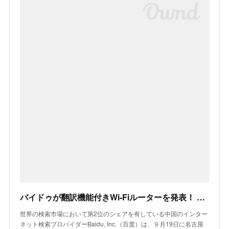
バイドゥが翻訳機能付きWi-Fiルーターを発表！ 日英中国語に対応、80ヶ国で利用可能 | ロボスタ - ロボット情報WEBマガジン
世界の検索市場において第2位のシェアを有している中国のインター
ネット検索プロバイダーBaidu, Inc.（百度）は、９月19日に名古屋