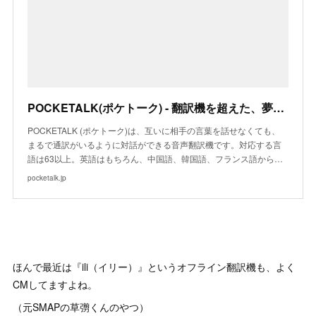
POCKETALK(ポケトーク) - 翻訳機を超えた、夢の「通訳機」
POCKETALK (ポケトーク)は、互いに相手の言葉を話せなくても、
まるで通訳がいるように対話ができる音声翻訳機です。対応する言
語は63以上。英語はもちろん、中国語、韓国語、フランス語から…
pocketalk.jp
ほんで最近は『ili（イリー）』というオフライン翻訳機も、よく
CMしてますよね。
（元SMAPの草彅くんのやつ）