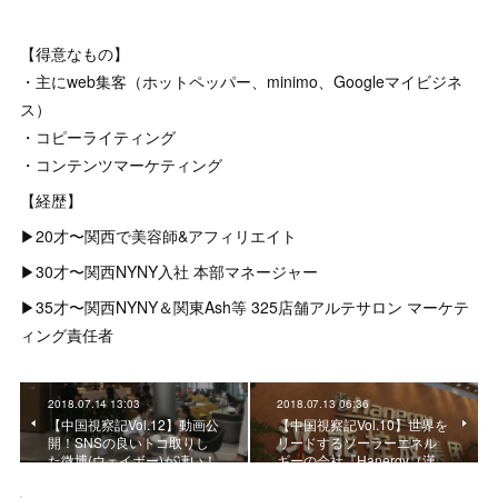
【得意なもの】
・主にweb集客（ホットペッパー、minimo、Googleマイビジネ
ス）
・コピーライティング
・コンテンツマーケティング
【経歴】
▶︎20才〜関西で美容師&アフィリエイト
▶︎30才〜関西NYNY入社 本部マネージャー
▶︎35才〜関西NYNY＆関東Ash等 325店舗アルテサロン マーケテ
ィング責任者
2018.07.14 13:03
2018.07.13 06:36
【中国視察記Vol.12】動画公
【中国視察記Vol.10】世界を
開！SNSの良いトコ取りし
リードするソーラーエネル
た微博(ウェイボー)が凄い！
ギーの会社『Hanergy（漢…