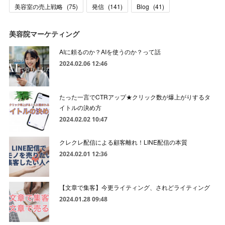
美容室の売上戦略
(
75
)
発信
(
141
)
Blog
(
41
)
美容院マーケティング
AIに頼るのか？AIを使うのか？って話
2024.02.06 12:46
たった一言でCTRアップ★クリック数が爆上がりするタ
イトルの決め方
2024.02.02 10:47
クレクレ配信による顧客離れ！LINE配信の本質
2024.02.01 12:36
【文章で集客】今更ライティング、されどライティング
2024.01.28 09:48