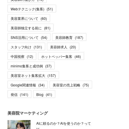
Webテクニック(集客)
(
51
)
美容業界について
(
60
)
美容師独立する前に
(
81
)
SNS活用について
(
54
)
美容師教育
(
187
)
スタッフ向け
(
131
)
美容師求人
(
20
)
中国視察
(
12
)
ホットペッパー集客
(
46
)
minimo集客と成功例
(
37
)
美容室ネット集客拡大
(
157
)
Google関連情報
(
34
)
美容室の売上戦略
(
75
)
発信
(
141
)
Blog
(
41
)
美容院マーケティング
AIに頼るのか？AIを使うのか？って