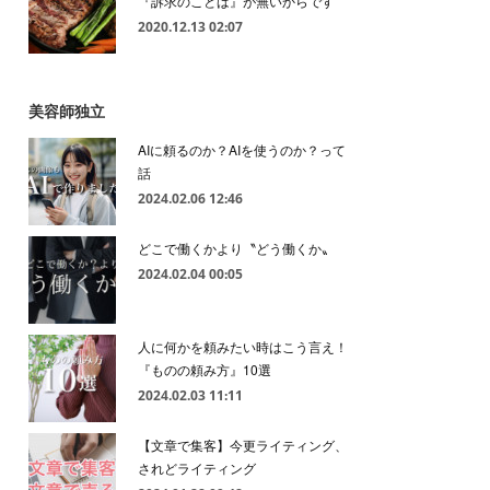
『訴求のことば』が無いからです
2020.12.13 02:07
美容師独立
AIに頼るのか？AIを使うのか？って
話
2024.02.06 12:46
どこで働くかより〝どう働くか〟
2024.02.04 00:05
人に何かを頼みたい時はこう言え！
『ものの頼み方』10選
2024.02.03 11:11
【文章で集客】今更ライティング、
されどライティング