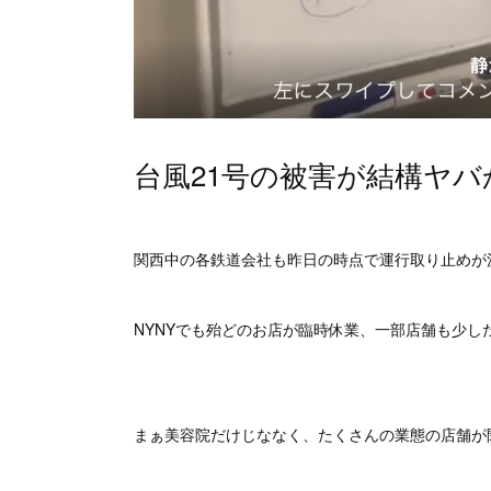
台風21号の被害が結構ヤバか
関西中の各鉄道会社も昨日の時点で運行取り止めが決
NYNYでも殆どのお店が臨時休業、一部店舗も少し
まぁ美容院だけじななく、たくさんの業態の店舗が閉