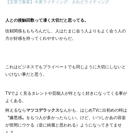
【文章で集客】今更ライティング、されどライティング
人との接触回数って凄く大切だと思ってる。
信頼関係ももちろんだし、人はたまに会う人よりもよく会う人の
方が好感を持ってくれやすいからだ。
これはビジネスでもプライベートでも同じように大切にしないと
いけない事だと思う。
TVでよく見るタレントや芸能人が何となく好きになってくる事が
よくある。
例えるなら
マツコデラックス
なんかも、はじめTVに出初めの時は
〝嫌悪感〟をもつ人が多かったらしい。けど、いつしかあの容姿
が世間にウケる（逆に綺麗と思われる）ようになってきてませ
ん？