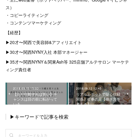
ス）
・コピーライティング
・コンテンツマーケティング
【経歴】
▶︎20才〜関西で美容師&アフィリエイト
▶︎30才〜関西NYNY入社 本部マネージャー
▶︎35才〜関西NYNY＆関東Ash等 325店舗アルテサロン マーケテ
ィング責任者
2018.09.13 15:02
2018.09.12 12:45
【ただ行動すれば良い】チ
リアルとネットで築く信頼
ャンスは目の前に転がって
関係と仕事の質【働き方を
いる
考える】
▶キーワードで記事を検索