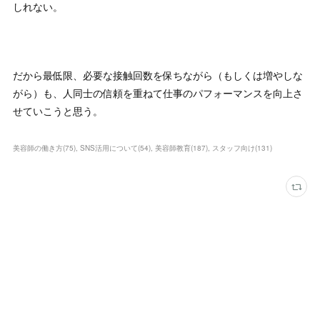
しれない。
だから最低限、必要な接触回数を保ちながら（もしくは増やしな
がら）も、人同士の信頼を重ねて仕事のパフォーマンスを向上さ
せていこうと思う。
美容師の働き方
(
75
)
SNS活用について
(
54
)
美容師教育
(
187
)
スタッフ向け
(
131
)