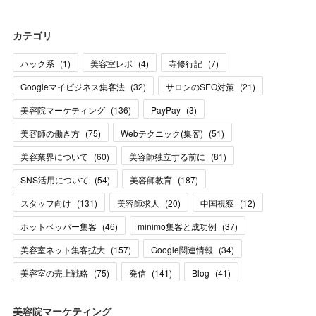
カテゴリ
ハック系
(
1
)
美容室レポ
(
4
)
寺修行記
(
7
)
Googleマイビジネス集客法
(
32
)
サロンのSEO対策
(
21
)
美容院マーケティング
(
136
)
PayPay
(
3
)
美容師の働き方
(
75
)
Webテクニック(集客)
(
51
)
美容業界について
(
60
)
美容師独立する前に
(
81
)
SNS活用について
(
54
)
美容師教育
(
187
)
スタッフ向け
(
131
)
美容師求人
(
20
)
中国視察
(
12
)
ホットペッパー集客
(
46
)
minimo集客と成功例
(
37
)
美容室ネット集客拡大
(
157
)
Google関連情報
(
34
)
美容室の売上戦略
(
75
)
発信
(
141
)
Blog
(
41
)
美容院マーケティング