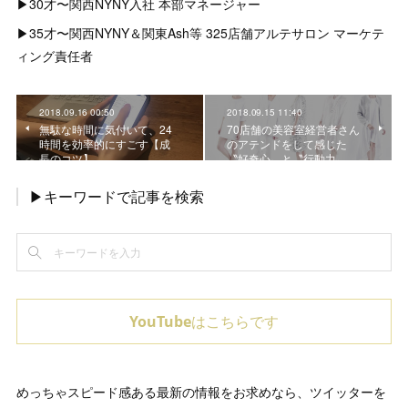
▶︎30才〜関西NYNY入社 本部マネージャー
▶︎35才〜関西NYNY＆関東Ash等 325店舗アルテサロン マーケテ
ィング責任者
2018.09.16 00:50
2018.09.15 11:40
無駄な時間に気付いて、24
70店舗の美容室経営者さん
時間を効率的にすごす【成
のアテンドをして感じた
長のコツ】
〝好奇心〟と〝行動力〟
▶キーワードで記事を検索
YouTubeはこちらです
めっちゃスピード感ある最新の情報をお求めなら、ツイッターを