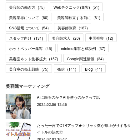
美容師の働き方
(
75
)
Webテクニック(集客)
(
51
)
美容業界について
(
60
)
美容師独立する前に
(
81
)
SNS活用について
(
54
)
美容師教育
(
187
)
スタッフ向け
(
131
)
美容師求人
(
20
)
中国視察
(
12
)
ホットペッパー集客
(
46
)
minimo集客と成功例
(
37
)
美容室ネット集客拡大
(
157
)
Google関連情報
(
34
)
美容室の売上戦略
(
75
)
発信
(
141
)
Blog
(
41
)
美容院マーケティング
AIに頼るのか？AIを使うのか？って話
2024.02.06 12:46
たった一言でCTRアップ★クリック数が爆上がりするタ
イトルの決め方
2024.02.02 10:47