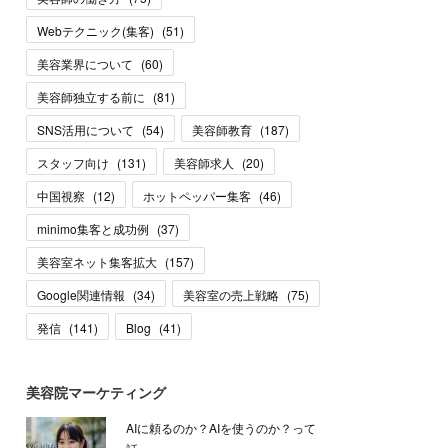
Webテクニック(集客)
(
51
)
美容業界について
(
60
)
美容師独立する前に
(
81
)
SNS活用について
(
54
)
美容師教育
(
187
)
スタッフ向け
(
131
)
美容師求人
(
20
)
中国視察
(
12
)
ホットペッパー集客
(
46
)
minimo集客と成功例
(
37
)
美容室ネット集客拡大
(
157
)
Google関連情報
(
34
)
美容室の売上戦略
(
75
)
発信
(
141
)
Blog
(
41
)
美容院マーケティング
AIに頼るのか？AIを使うのか？って