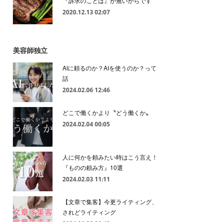
『訴求のことば』が無いからです
2020.12.13 02:07
美容師独立
AIに頼るのか？AIを使うのか？って
話
2024.02.06 12:46
どこで働くかより〝どう働くか〟
2024.02.04 00:05
人に何かを頼みたい時はこう言え！
『ものの頼み方』10選
2024.02.03 11:11
【文章で集客】今更ライティング、
されどライティング