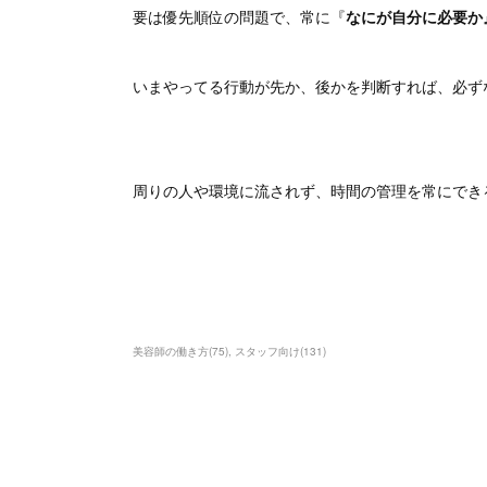
要は優先順位の問題で、常に『
なにが自分に必要か
いまやってる行動が先か、後かを判断すれば、必ず
周りの人や環境に流されず、時間の管理を常にでき
美容師の働き方
(
75
)
スタッフ向け
(
131
)