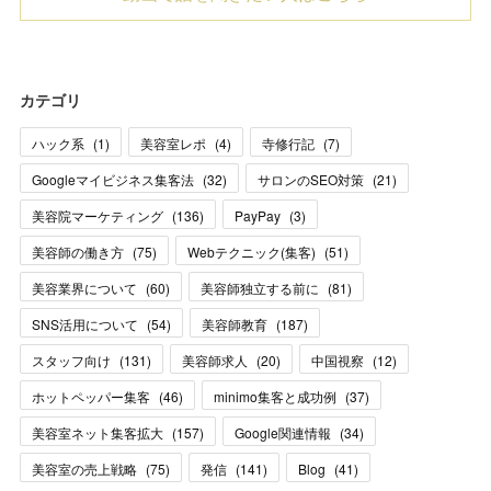
カテゴリ
ハック系
(
1
)
美容室レポ
(
4
)
寺修行記
(
7
)
Googleマイビジネス集客法
(
32
)
サロンのSEO対策
(
21
)
美容院マーケティング
(
136
)
PayPay
(
3
)
美容師の働き方
(
75
)
Webテクニック(集客)
(
51
)
美容業界について
(
60
)
美容師独立する前に
(
81
)
SNS活用について
(
54
)
美容師教育
(
187
)
スタッフ向け
(
131
)
美容師求人
(
20
)
中国視察
(
12
)
ホットペッパー集客
(
46
)
minimo集客と成功例
(
37
)
美容室ネット集客拡大
(
157
)
Google関連情報
(
34
)
美容室の売上戦略
(
75
)
発信
(
141
)
Blog
(
41
)