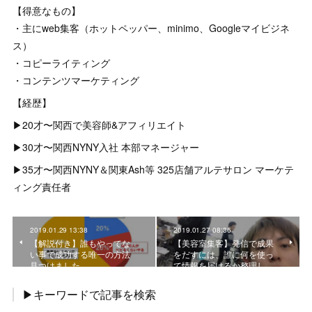
【得意なもの】
・主にweb集客（ホットペッパー、minimo、Googleマイビジネ
ス）
・コピーライティング
・コンテンツマーケティング
【経歴】
▶︎20才〜関西で美容師&アフィリエイト
▶︎30才〜関西NYNY入社 本部マネージャー
▶︎35才〜関西NYNY＆関東Ash等 325店舗アルテサロン マーケテ
ィング責任者
2019.01.29 13:38
2019.01.27 08:36
【解説付き】誰もやってな
【美容室集客】発信で成果
い事で成功する唯一の方法
をだすには、誰に何を使っ
見つけました
て情報を届けるか整理し…
▶キーワードで記事を検索