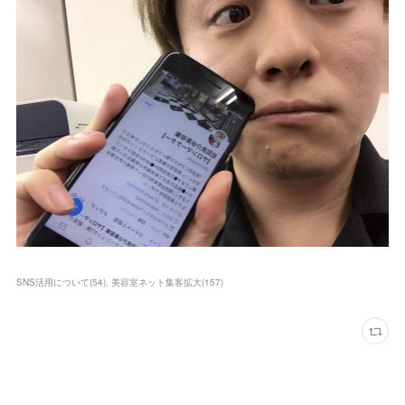
SNS活用について
(
54
)
美容室ネット集客拡大
(
157
)