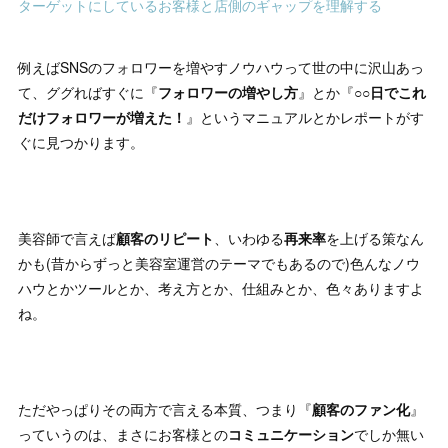
ターゲットにしているお客様と店側のギャップを理解する
例えばSNSのフォロワーを増やすノウハウって世の中に沢山あっ
て、ググればすぐに『
フォロワーの増やし方
』とか『
○○日でこれ
だけフォロワーが増えた！
』というマニュアルとかレポートがす
ぐに見つかります。
美容師で言えば
顧客のリピート
、いわゆる
再来率
を上げる策なん
かも(昔からずっと美容室運営のテーマでもあるので)色んなノウ
ハウとかツールとか、考え方とか、仕組みとか、色々ありますよ
ね。
ただやっぱりその両方で言える本質、つまり『
顧客のファン化
』
っていうのは、まさにお客様との
コミュニケーション
でしか無い