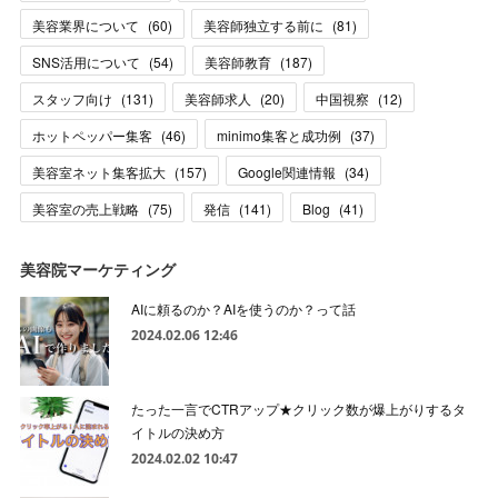
美容業界について
(
60
)
美容師独立する前に
(
81
)
SNS活用について
(
54
)
美容師教育
(
187
)
スタッフ向け
(
131
)
美容師求人
(
20
)
中国視察
(
12
)
ホットペッパー集客
(
46
)
minimo集客と成功例
(
37
)
美容室ネット集客拡大
(
157
)
Google関連情報
(
34
)
美容室の売上戦略
(
75
)
発信
(
141
)
Blog
(
41
)
美容院マーケティング
AIに頼るのか？AIを使うのか？って話
2024.02.06 12:46
たった一言でCTRアップ★クリック数が爆上がりするタ
イトルの決め方
2024.02.02 10:47