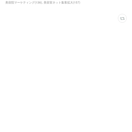
美容院マーケティング
(
136
)
美容室ネット集客拡大
(
157
)