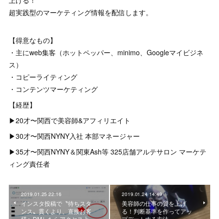
上げる！
超実践型のマーケティング情報を配信します。
【得意なもの】
・主にweb集客（ホットペッパー、minimo、Googleマイビジネ
ス）
・コピーライティング
・コンテンツマーケティング
【経歴】
▶︎20才〜関西で美容師&アフィリエイト
▶︎30才〜関西NYNY入社 本部マネージャー
▶︎35才〜関西NYNY＆関東Ash等 325店舗アルテサロン マーケテ
ィング責任者
2019.01.25 22:16
2019.01.24 14:49
インスタ投稿で〝待ちスタ
美容師の仕事の質を上げ
ンス〟貫くより、直接お客
る！判断基準を作ってアッ
様へDMしたらアクセス上…
プデートする方法