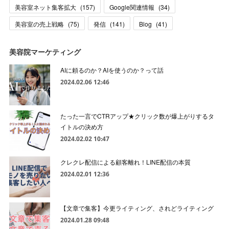
美容室ネット集客拡大
(
157
)
Google関連情報
(
34
)
美容室の売上戦略
(
75
)
発信
(
141
)
Blog
(
41
)
美容院マーケティング
AIに頼るのか？AIを使うのか？って話
2024.02.06 12:46
たった一言でCTRアップ★クリック数が爆上がりするタ
イトルの決め方
2024.02.02 10:47
クレクレ配信による顧客離れ！LINE配信の本質
2024.02.01 12:36
【文章で集客】今更ライティング、されどライティング
2024.01.28 09:48