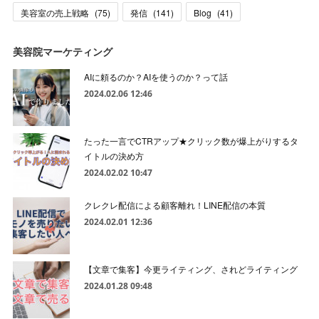
美容室の売上戦略
(
75
)
発信
(
141
)
Blog
(
41
)
美容院マーケティング
AIに頼るのか？AIを使うのか？って話
2024.02.06 12:46
たった一言でCTRアップ★クリック数が爆上がりするタ
イトルの決め方
2024.02.02 10:47
クレクレ配信による顧客離れ！LINE配信の本質
2024.02.01 12:36
【文章で集客】今更ライティング、されどライティング
2024.01.28 09:48