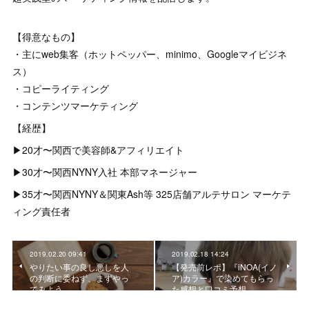
【得意なもの】
・主にweb集客（ホットペッパー、minimo、Googleマイビジネ
ス）
・コピーライティング
・コンテンツマーケティング
【経歴】
▶︎20才〜関西で美容師&アフィリエイト
▶︎30才〜関西NYNY入社 本部マネージャー
▶︎35才〜関西NYNY＆関東Ash等 325店舗アルテサロン マーケテ
ィング責任者
2019.02.20 09:41
2019.02.18 14:24
やりたい事の良し悪しを人
【発売前レポ】『iNOA(イノ
の判断に委ねず、まずやっ
ア)カラー』で染めてもらっ
てみよう
た感想と口コミ予想