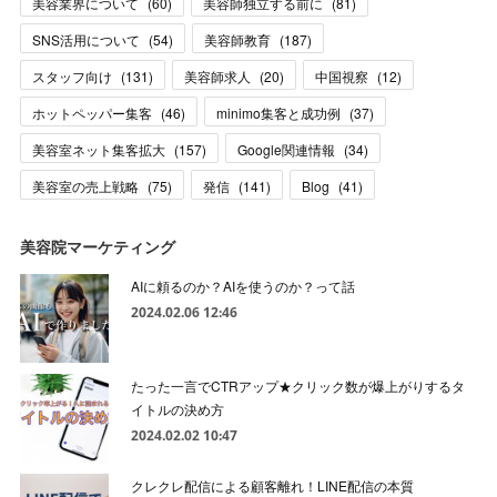
美容業界について
(
60
)
美容師独立する前に
(
81
)
SNS活用について
(
54
)
美容師教育
(
187
)
スタッフ向け
(
131
)
美容師求人
(
20
)
中国視察
(
12
)
ホットペッパー集客
(
46
)
minimo集客と成功例
(
37
)
美容室ネット集客拡大
(
157
)
Google関連情報
(
34
)
美容室の売上戦略
(
75
)
発信
(
141
)
Blog
(
41
)
美容院マーケティング
AIに頼るのか？AIを使うのか？って話
2024.02.06 12:46
たった一言でCTRアップ★クリック数が爆上がりするタ
イトルの決め方
2024.02.02 10:47
クレクレ配信による顧客離れ！LINE配信の本質