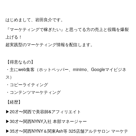
はじめまして、岩田良介です。
『マーケティングで稼ぎたい』と思ってる方の売上と役職を爆裂
上げる！
超実践型のマーケティング情報を配信します。
【得意なもの】
・主にweb集客（ホットペッパー、minimo、Googleマイビジネ
ス）
・コピーライティング
・コンテンツマーケティング
【経歴】
▶︎20才〜関西で美容師&アフィリエイト
▶︎30才〜関西NYNY入社 本部マネージャー
▶︎35才〜関西NYNY＆関東Ash等 325店舗アルテサロン マーケテ