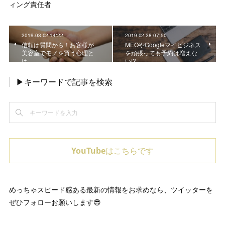
ィング責任者
2019.03.02 14:22
2019.02.28 07:50
信頼は質問から！お客様が
MEOやGoogleマイビジネス
美容室でモノを買う心理と
を頑張っても予約は増えな
は
い!?
▶キーワードで記事を検索
YouTubeはこちらです
めっちゃスピード感ある最新の情報をお求めなら、ツイッターを
ぜひフォローお願いします😎