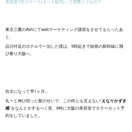
美容室でEコマース(ネット販売)って実際どうなの？
東京三鷹のAshにてwebマーケティング講習をさせてもらったあ
と、
品川付近のホテルで一泊した僕は、5時起きで始発の新幹線に飛
び乗り大阪へ。
坊主になって早1ヶ月...
丸々と伸び切った髪のせいで、この何とも言えない“
えなりかずき
感
”をなんとかするべく笑、9時に大阪の美容室でカラーカット予
約をしていました。