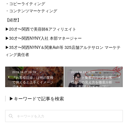
・コピーライティング
・コンテンツマーケティング
【経歴】
▶︎20才〜関西で美容師&アフィリエイト
▶︎30才〜関西NYNY入社 本部マネージャー
▶︎35才〜関西NYNY＆関東Ash等 325店舗アルテサロン マーケテ
ィング責任者
2019.04.27 09:19
2019.04.23 03:59
『お客様目線』は他の業種
【ネット集客のコツ】お客
で例えると上手くイメージ
様からの見え方を徹底分析
できる
して美容師のギャップに…
▶キーワードで記事を検索