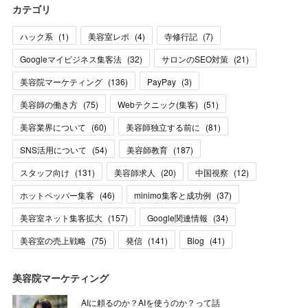
カテゴリ
ハック系
(
1
)
美容室レポ
(
4
)
寺修行記
(
7
)
Googleマイビジネス集客法
(
32
)
サロンのSEO対策
(
21
)
美容院マーケティング
(
136
)
PayPay
(
3
)
美容師の働き方
(
75
)
Webテクニック(集客)
(
51
)
美容業界について
(
60
)
美容師独立する前に
(
81
)
SNS活用について
(
54
)
美容師教育
(
187
)
スタッフ向け
(
131
)
美容師求人
(
20
)
中国視察
(
12
)
ホットペッパー集客
(
46
)
minimo集客と成功例
(
37
)
美容室ネット集客拡大
(
157
)
Google関連情報
(
34
)
美容室の売上戦略
(
75
)
発信
(
141
)
Blog
(
41
)
美容院マーケティング
AIに頼るのか？AIを使うのか？って話