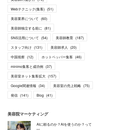
Webテクニック(集客)
(
51
)
美容業界について
(
60
)
美容師独立する前に
(
81
)
SNS活用について
(
54
)
美容師教育
(
187
)
スタッフ向け
(
131
)
美容師求人
(
20
)
中国視察
(
12
)
ホットペッパー集客
(
46
)
minimo集客と成功例
(
37
)
美容室ネット集客拡大
(
157
)
Google関連情報
(
34
)
美容室の売上戦略
(
75
)
発信
(
141
)
Blog
(
41
)
美容院マーケティング
AIに頼るのか？AIを使うのか？って