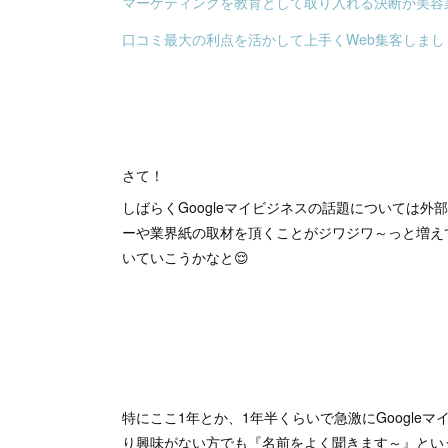
マーケティングを教育として取り入れる決断が美容
口コミ最大の利点を活かして上手くWeb集客しまし
さて！
しばらくGoogleマイビジネスの話題については
ーや業界紙の取材を頂くことがジワジワ～っと増え
いていこうかなと😌
特にここ1年とか、1年半くらいで急激にGoogle
り興味がない方でも『名前をよく聞きます～』という