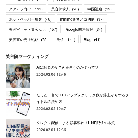
スタッフ向け
(
131
)
美容師求人
(
20
)
中国視察
(
12
)
ホットペッパー集客
(
46
)
minimo集客と成功例
(
37
)
美容室ネット集客拡大
(
157
)
Google関連情報
(
34
)
美容室の売上戦略
(
75
)
発信
(
141
)
Blog
(
41
)
美容院マーケティング
AIに頼るのか？AIを使うのか？って話
2024.02.06 12:46
たった一言でCTRアップ★クリック数が爆上がりするタ
イトルの決め方
2024.02.02 10:47
クレクレ配信による顧客離れ！LINE配信の本質
2024.02.01 12:36