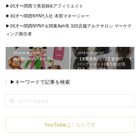
▶︎20才〜関西で美容師&アフィリエイト
▶︎30才〜関西NYNY入社 本部マネージャー
▶︎35才〜関西NYNY＆関東Ash等 325店舗アルテサロン マーケテ
ィング責任者
2018.05.26 10:10
2018.05.25 21:07
桃太郎〜NYNY本部版〜
【美容業界のいま】髪型の
バックショット(後ろ姿)が流
行る〝6つの理由〟
▶キーワードで記事を検索
YouTubeはこちらです