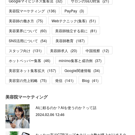
Googleマイビジネス集客法
(
32
)
サロンのSEO対策
(
21
)
美容院マーケティング
(
136
)
PayPay
(
3
)
美容師の働き方
(
75
)
Webテクニック(集客)
(
51
)
美容業界について
(
60
)
美容師独立する前に
(
81
)
SNS活用について
(
54
)
美容師教育
(
187
)
スタッフ向け
(
131
)
美容師求人
(
20
)
中国視察
(
12
)
ホットペッパー集客
(
46
)
minimo集客と成功例
(
37
)
美容室ネット集客拡大
(
157
)
Google関連情報
(
34
)
美容室の売上戦略
(
75
)
発信
(
141
)
Blog
(
41
)
美容院マーケティング
AIに頼るのか？AIを使うのか？って話
2024.02.06 12:46
たった一言でCTRアップ★クリック数が爆上がりするタ