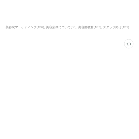
美容院マーケティング
(
136
)
美容業界について
(
60
)
美容師教育
(
187
)
スタッフ向け
(
131
)