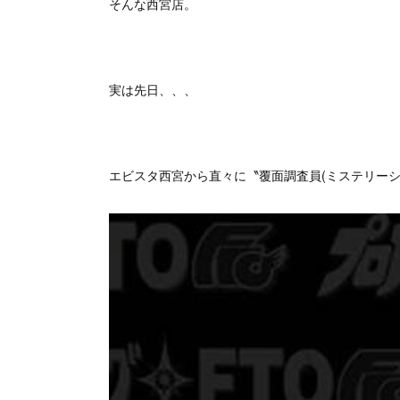
そんな西宮店。
実は先日、、、
エビスタ西宮から直々に〝覆面調査員(ミステリーシ