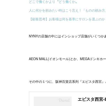
どこで働くかより〝どう働くか〟
人に何かを頼みたい時はこう言え！『ものの頼み方』
【顧客思考】お客様は何を基準にサロンを選ぶのか
NYNYの店舗の中にはインショップ店舗がいくつか
AEON MALL(イオンモール)とか、MEGAドンキホ
その中の１つに、阪神百貨店系列『エビスタ西宮』
エビスタ西宮-EB