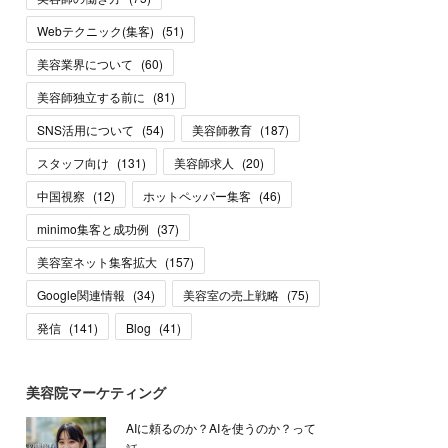
Webテクニック(集客)
(
51
)
美容業界について
(
60
)
美容師独立する前に
(
81
)
SNS活用について
(
54
)
美容師教育
(
187
)
スタッフ向け
(
131
)
美容師求人
(
20
)
中国視察
(
12
)
ホットペッパー集客
(
46
)
minimo集客と成功例
(
37
)
美容室ネット集客拡大
(
157
)
Google関連情報
(
34
)
美容室の売上戦略
(
75
)
発信
(
141
)
Blog
(
41
)
美容院マーケティング
AIに頼るのか？AIを使うのか？って