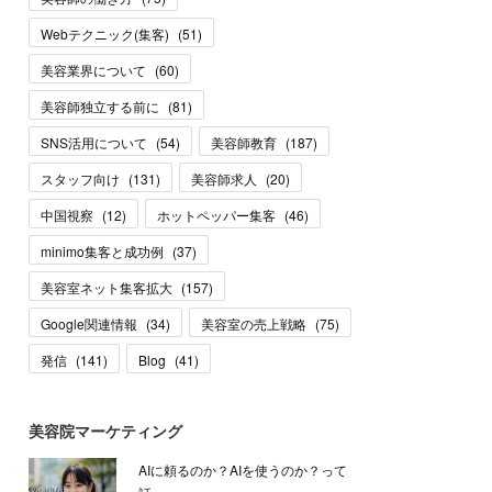
Webテクニック(集客)
(
51
)
美容業界について
(
60
)
美容師独立する前に
(
81
)
SNS活用について
(
54
)
美容師教育
(
187
)
スタッフ向け
(
131
)
美容師求人
(
20
)
中国視察
(
12
)
ホットペッパー集客
(
46
)
minimo集客と成功例
(
37
)
美容室ネット集客拡大
(
157
)
Google関連情報
(
34
)
美容室の売上戦略
(
75
)
発信
(
141
)
Blog
(
41
)
美容院マーケティング
AIに頼るのか？AIを使うのか？って