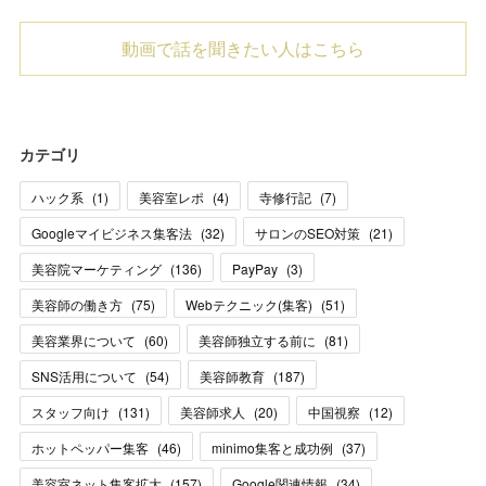
動画で話を聞きたい人はこちら
カテゴリ
ハック系
(
1
)
美容室レポ
(
4
)
寺修行記
(
7
)
Googleマイビジネス集客法
(
32
)
サロンのSEO対策
(
21
)
美容院マーケティング
(
136
)
PayPay
(
3
)
美容師の働き方
(
75
)
Webテクニック(集客)
(
51
)
美容業界について
(
60
)
美容師独立する前に
(
81
)
SNS活用について
(
54
)
美容師教育
(
187
)
スタッフ向け
(
131
)
美容師求人
(
20
)
中国視察
(
12
)
ホットペッパー集客
(
46
)
minimo集客と成功例
(
37
)
美容室ネット集客拡大
(
157
)
Google関連情報
(
34
)