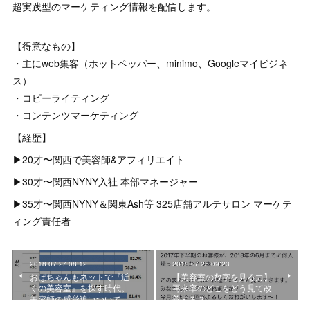
超実践型のマーケティング情報を配信します。
【得意なもの】
・主にweb集客（ホットペッパー、minimo、Googleマイビジネ
ス）
・コピーライティング
・コンテンツマーケティング
【経歴】
▶︎20才〜関西で美容師&アフィリエイト
▶︎30才〜関西NYNY入社 本部マネージャー
▶︎35才〜関西NYNY＆関東Ash等 325店舗アルテサロン マーケテ
ィング責任者
2018.07.27 08:12
2018.07.25 09:23
おばちゃんもネットで『近
【美容室の数字を見る力】
くの美容室』を探す時代。
再来率のどこをどう見て改
美容師の感覚追いついて…
善する？