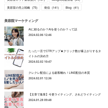
美容室の売上戦略
(
75
)
発信
(
141
)
Blog
(
41
)
美容院マーケティング
AIに頼るのか？AIを使うのか？って話
2024.02.06 12:46
たった一言でCTRアップ★クリック数が爆上がりするタ
イトルの決め方
2024.02.02 10:47
クレクレ配信による顧客離れ！LINE配信の本質
2024.02.01 12:36
【文章で集客】今更ライティング、されどライティング
2024.01.28 09:48