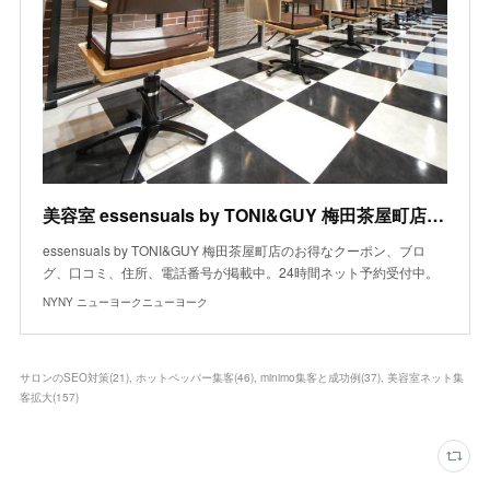
美容室 essensuals by TONI&GUY 梅田茶屋町店｜ヘアサロン・美容院｜ニューヨークニューヨーク
essensuals by TONI&GUY 梅田茶屋町店のお得なクーポン、ブロ
グ、口コミ、住所、電話番号が掲載中。24時間ネット予約受付中。
NYNY ニューヨークニューヨーク
サロンのSEO対策
(
21
)
ホットペッパー集客
(
46
)
minimo集客と成功例
(
37
)
美容室ネット集
客拡大
(
157
)