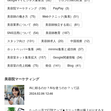
美容院マーケティング
(
136
)
PayPay
(
3
)
美容師の働き方
(
75
)
Webテクニック(集客)
(
51
)
美容業界について
(
60
)
美容師独立する前に
(
81
)
SNS活用について
(
54
)
美容師教育
(
187
)
スタッフ向け
(
131
)
美容師求人
(
20
)
中国視察
(
12
)
ホットペッパー集客
(
46
)
minimo集客と成功例
(
37
)
美容室ネット集客拡大
(
157
)
Google関連情報
(
34
)
美容室の売上戦略
(
75
)
発信
(
141
)
Blog
(
41
)
美容院マーケティング
AIに頼るのか？AIを使うのか？って話
2024.02.06 12:46
たった一言でCTRアップ★クリック数が爆上がりするタ