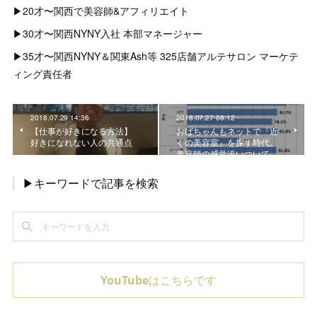
▶︎20才〜関西で美容師&アフィリエイト
▶︎30才〜関西NYNY入社 本部マネージャー
▶︎35才〜関西NYNY＆関東Ash等 325店舗アルテサロン マーケテ
ィング責任者
2018.07.29 14:36
2018.07.27 08:12
【仕事が好きになる方法】
おばちゃんもネットで『近
好きになれない人の共通点
くの美容室』を探す時代。
美容師の感覚追いついて…
▶キーワードで記事を検索
YouTubeはこちらです