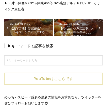
▶︎35才〜関西NYNY＆関東Ash等 325店舗アルテサロン マーケテ
ィング責任者
2018.08.02 14:30
2018.07.31 12:22
【集客方法】美容室紹介ツ
【売れたい人限定記事】お
ールをマーケティングする
客様は美容師が費やした
『時間』にお金を払う
▶キーワードで記事を検索
YouTubeはこちらです
めっちゃスピード感ある最新の情報をお求めなら、ツイッターを
ぜひフォローお願いします😎