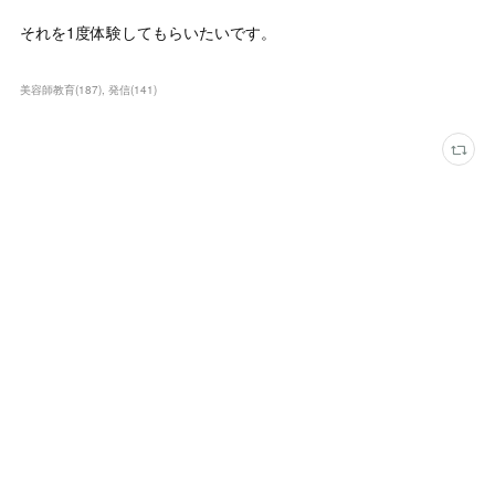
それを1度体験してもらいたいです。
美容師教育
(
187
)
発信
(
141
)