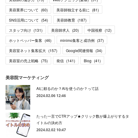
美容業界について
(
60
)
美容師独立する前に
(
81
)
SNS活用について
(
54
)
美容師教育
(
187
)
スタッフ向け
(
131
)
美容師求人
(
20
)
中国視察
(
12
)
ホットペッパー集客
(
46
)
minimo集客と成功例
(
37
)
美容室ネット集客拡大
(
157
)
Google関連情報
(
34
)
美容室の売上戦略
(
75
)
発信
(
141
)
Blog
(
41
)
美容院マーケティング
AIに頼るのか？AIを使うのか？って話
2024.02.06 12:46
たった一言でCTRアップ★クリック数が爆上がりするタ
イトルの決め方
2024.02.02 10:47