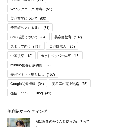
Webテクニック(集客)
(
51
)
美容業界について
(
60
)
美容師独立する前に
(
81
)
SNS活用について
(
54
)
美容師教育
(
187
)
スタッフ向け
(
131
)
美容師求人
(
20
)
中国視察
(
12
)
ホットペッパー集客
(
46
)
minimo集客と成功例
(
37
)
美容室ネット集客拡大
(
157
)
Google関連情報
(
34
)
美容室の売上戦略
(
75
)
発信
(
141
)
Blog
(
41
)
美容院マーケティング
AIに頼るのか？AIを使うのか？って