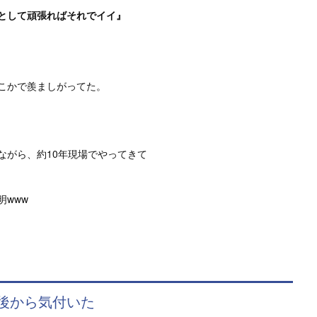
として頑張ればそれでイイ』
こかで羨ましがってた。
ながら、約10年現場でやってきて
www
後から気付いた