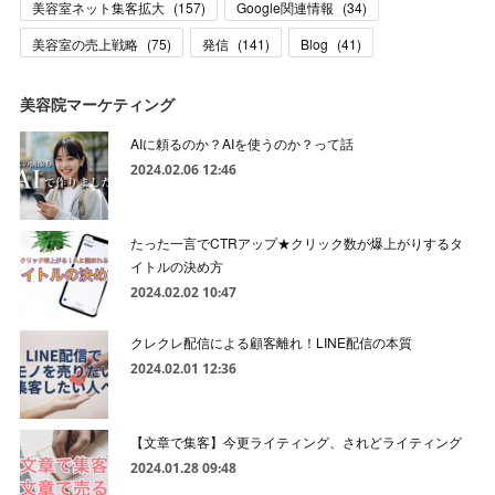
美容室ネット集客拡大
(
157
)
Google関連情報
(
34
)
美容室の売上戦略
(
75
)
発信
(
141
)
Blog
(
41
)
美容院マーケティング
AIに頼るのか？AIを使うのか？って話
2024.02.06 12:46
たった一言でCTRアップ★クリック数が爆上がりするタ
イトルの決め方
2024.02.02 10:47
クレクレ配信による顧客離れ！LINE配信の本質
2024.02.01 12:36
【文章で集客】今更ライティング、されどライティング
2024.01.28 09:48