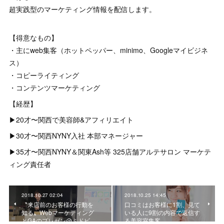
超実践型のマーケティング情報を配信します。
【得意なもの】
・主にweb集客（ホットペッパー、minimo、Googleマイビジネ
ス）
・コピーライティング
・コンテンツマーケティング
【経歴】
▶︎20才〜関西で美容師&アフィリエイト
▶︎30才〜関西NYNY入社 本部マネージャー
▶︎35才〜関西NYNY＆関東Ash等 325店舗アルテサロン マーケテ
ィング責任者
2018.10.27 02:04
2018.10.25 14:45
〝来店前のお客様の行動を
口コミはお客様に1割、見て
知る〟Webマーケティング
いる人に9割の内容で返信す
とGAのプレゼン@ミドビ…
る美容室集客