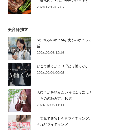
『訴求のことば』が無いからです
2020.12.13 02:07
美容師独立
AIに頼るのか？AIを使うのか？って
話
2024.02.06 12:46
どこで働くかより〝どう働くか〟
2024.02.04 00:05
人に何かを頼みたい時はこう言え！
『ものの頼み方』10選
2024.02.03 11:11
【文章で集客】今更ライティング、
されどライティング