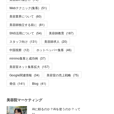
Webテクニック(集客)
(
51
)
美容業界について
(
60
)
美容師独立する前に
(
81
)
SNS活用について
(
54
)
美容師教育
(
187
)
スタッフ向け
(
131
)
美容師求人
(
20
)
中国視察
(
12
)
ホットペッパー集客
(
46
)
minimo集客と成功例
(
37
)
美容室ネット集客拡大
(
157
)
Google関連情報
(
34
)
美容室の売上戦略
(
75
)
発信
(
141
)
Blog
(
41
)
美容院マーケティング
AIに頼るのか？AIを使うのか？って