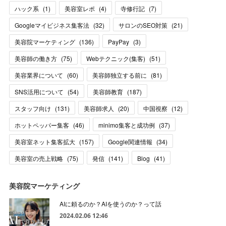
ハック系
(
1
)
美容室レポ
(
4
)
寺修行記
(
7
)
Googleマイビジネス集客法
(
32
)
サロンのSEO対策
(
21
)
美容院マーケティング
(
136
)
PayPay
(
3
)
美容師の働き方
(
75
)
Webテクニック(集客)
(
51
)
美容業界について
(
60
)
美容師独立する前に
(
81
)
SNS活用について
(
54
)
美容師教育
(
187
)
スタッフ向け
(
131
)
美容師求人
(
20
)
中国視察
(
12
)
ホットペッパー集客
(
46
)
minimo集客と成功例
(
37
)
美容室ネット集客拡大
(
157
)
Google関連情報
(
34
)
美容室の売上戦略
(
75
)
発信
(
141
)
Blog
(
41
)
美容院マーケティング
AIに頼るのか？AIを使うのか？って話
2024.02.06 12:46