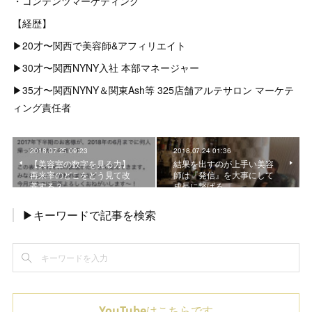
・コンテンツマーケティング
【経歴】
▶︎20才〜関西で美容師&アフィリエイト
▶︎30才〜関西NYNY入社 本部マネージャー
▶︎35才〜関西NYNY＆関東Ash等 325店舗アルテサロン マーケテ
ィング責任者
2018.07.25 09:23
2018.07.24 01:36
【美容室の数字を見る力】
結果を出すのが上手い美容
再来率のどこをどう見て改
師は『発信』を大事にして
善する？
成長に繋げる
▶キーワードで記事を検索
YouTubeはこちらです