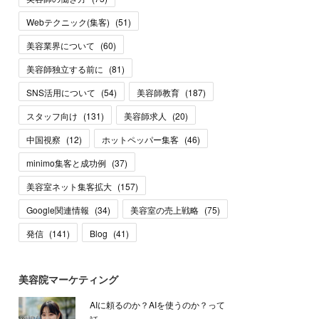
Webテクニック(集客)
(
51
)
美容業界について
(
60
)
美容師独立する前に
(
81
)
SNS活用について
(
54
)
美容師教育
(
187
)
スタッフ向け
(
131
)
美容師求人
(
20
)
中国視察
(
12
)
ホットペッパー集客
(
46
)
minimo集客と成功例
(
37
)
美容室ネット集客拡大
(
157
)
Google関連情報
(
34
)
美容室の売上戦略
(
75
)
発信
(
141
)
Blog
(
41
)
美容院マーケティング
AIに頼るのか？AIを使うのか？って