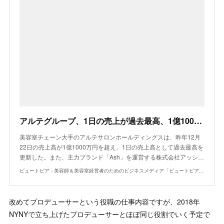
アルテグループ、1日の売上が過去最高、1億1000万円突破！ アッシュの年間売上高は初の100億円超え | ビュートピア
美容室チェーン大手のアルテサロンホールディングスは、昨年12月
22日の売上高が1億1000万円を超え、1日の売上高として過去最高を
更新した。また、主力ブランド「Ash」を運営する株式会社アッシ…
ビュートピア - 美容師＆美容室経営者のためのビジネスメディア「ビュートピア」（BeaUTOPIA ）
改めてプロデューサーという役職の仕事内容ですが、2018年
NYNYで立ち上げたプロデューサーとほぼ同じ役割でいく予定で