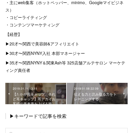
・主にweb集客（ホットペッパー、minimo、Googleマイビジネ
ス）
・コピーライティング
・コンテンツマーケティング
【経歴】
▶︎20才〜関西で美容師&アフィリエイト
▶︎30才〜関西NYNY入社 本部マネージャー
▶︎35才〜関西NYNY＆関東Ash等 325店舗アルテサロン マーケテ
ィング責任者
2019.01.11 13:11
2019.01.08 22:09
【たかが耳キャップ、され
伝える力と読み取る力をト
ど耳キャップ】耳デカイお
レーニングする
客様の再来率を上げる唯…
▶キーワードで記事を検索