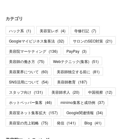
カテゴリ
ハック系
(
1
)
美容室レポ
(
4
)
寺修行記
(
7
)
Googleマイビジネス集客法
(
32
)
サロンのSEO対策
(
21
)
美容院マーケティング
(
136
)
PayPay
(
3
)
美容師の働き方
(
75
)
Webテクニック(集客)
(
51
)
美容業界について
(
60
)
美容師独立する前に
(
81
)
SNS活用について
(
54
)
美容師教育
(
187
)
スタッフ向け
(
131
)
美容師求人
(
20
)
中国視察
(
12
)
ホットペッパー集客
(
46
)
minimo集客と成功例
(
37
)
美容室ネット集客拡大
(
157
)
Google関連情報
(
34
)
美容室の売上戦略
(
75
)
発信
(
141
)
Blog
(
41
)