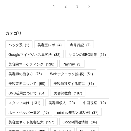
1
2
3
カテゴリ
ハック系
(
1
)
美容室レポ
(
4
)
寺修行記
(
7
)
Googleマイビジネス集客法
(
32
)
サロンのSEO対策
(
21
)
美容院マーケティング
(
136
)
PayPay
(
3
)
美容師の働き方
(
75
)
Webテクニック(集客)
(
51
)
美容業界について
(
60
)
美容師独立する前に
(
81
)
SNS活用について
(
54
)
美容師教育
(
187
)
スタッフ向け
(
131
)
美容師求人
(
20
)
中国視察
(
12
)
ホットペッパー集客
(
46
)
minimo集客と成功例
(
37
)
美容室ネット集客拡大
(
157
)
Google関連情報
(
34
)