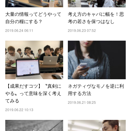
大量の情報ってどうやって
考え方のキャパに幅を！思
自分の糧にする？
考の若さを保つはなし
2019.06.24 06:11
2019.06.23 07:52
【成果だすコツ】〝真剣に
ネガティヴなモノを逆に利
やる〟って意味を深く考え
用する方法
てみる
2019.06.21 08:25
2019.06.22 10:13