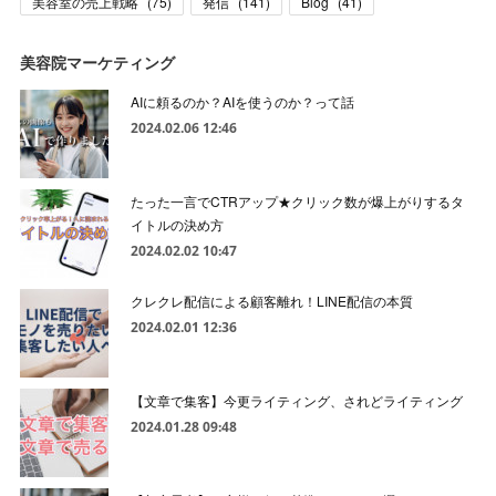
美容室の売上戦略
(
75
)
発信
(
141
)
Blog
(
41
)
美容院マーケティング
AIに頼るのか？AIを使うのか？って話
2024.02.06 12:46
たった一言でCTRアップ★クリック数が爆上がりするタ
イトルの決め方
2024.02.02 10:47
クレクレ配信による顧客離れ！LINE配信の本質
2024.02.01 12:36
【文章で集客】今更ライティング、されどライティング
2024.01.28 09:48